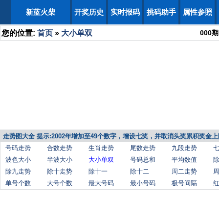
新蓝火柴
开奖历史
实时报码
挑码助手
属性参照
您的位置:
首页
»
大小单双
000
期
走势图大全 提示:2002年增加至49个数字，增设七奖，并取消头奖累积奖金上
号码走势
合数走势
生肖走势
尾数走势
九段走势
波色大小
半波大小
大小单双
号码总和
平均数值
除九走势
除十走势
除十一
除十二
周二走势
单号个数
大号个数
最大号码
最小号码
极号间隔