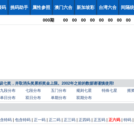
报码
挑码助手
属性参照
澳门六合
新加坡彩
台湾六合
间隔
000
期
00
00
00
00
00
00
00
00
，增设七奖，并取消头奖累积奖金上限。2002年之前的数据请谨慎使用!
九段分布
七段分布
五门分布
规则七星
特殊七星
摇
单日分布
双日分布
单期分布
双期分布
含特码
|
包含特码
|
正一码
|
正二码
|
正三码
|
正四码
|
正五码
|
正六码
|
特码
|