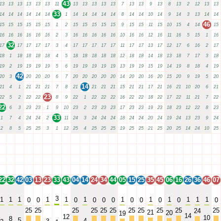
43
13
13
13
13
13
13
11
13
13
13
13
13
7
13
13
9
13
8
13
2
12
13
13
33
14
14
14
14
14
14
1
14
14
14
14
14
8
14
14
10
14
9
14
3
13
14
14
46
15
15
15
15
15
15
1
2
15
15
15
15
15
9
15
15
11
15
10
15
4
14
15
16
16
16
16
16
16
2
3
16
16
16
16
16
10
16
16
12
16
11
16
5
15
1
16
32
17
17
17
17
17
3
4
17
17
17
17
17
11
17
17
13
17
12
17
6
16
2
17
18
1
18
18
18
18
4
5
18
18
18
18
18
12
18
18
14
18
13
18
7
17
3
18
19
2
19
19
19
19
5
6
19
19
19
19
19
13
19
19
15
19
14
19
8
18
4
19
42
20
3
20
20
20
6
7
20
20
20
20
20
14
20
20
16
20
15
20
9
19
5
20
14
21
4
1
21
21
21
7
8
21
21
21
21
15
21
21
17
21
16
21
10
20
6
21
23
22
5
2
22
22
8
9
22
1
22
22
22
16
22
22
18
22
17
22
11
21
7
22
22
6
3
23
23
1
9
10
23
2
23
23
23
17
23
23
19
23
18
23
12
22
8
23
33
1
7
4
24
24
2
11
24
3
24
24
24
18
24
24
20
24
19
24
13
23
9
24
2
8
5
25
25
3
1
12
25
4
25
25
25
19
25
25
21
25
20
25
14
24
10
25
22
32
42
03
13
23
33
43
04
14
24
34
44
05
15
25
35
45
06
16
26
36
46
07
22
32
42
03
13
23
33
43
04
14
24
34
44
05
15
25
35
45
06
16
26
36
46
07
22
32
42
03
13
23
33
43
04
14
24
34
44
05
15
25
35
45
06
16
26
36
46
07
22
32
42
03
13
23
33
43
04
14
24
34
44
05
15
25
35
45
06
16
26
36
46
07
22
32
42
03
13
23
33
43
04
14
24
34
44
05
15
25
35
45
06
16
26
36
46
07
3
1
1
1
1
1
1
1
1
1
1
1
1
0
0
0
0
0
0
0
0
0
0
0
25
25
25
25
25
25
25
25
25
25
25
24
21
20
19
14
12
10
8
5
4