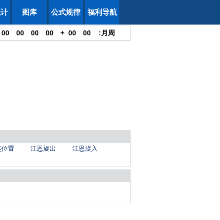
统计
图库
公式规律
福利导航
00
00
00
00
+
00
00
:
月
周
奖位置
江恩旋出
江恩旋入