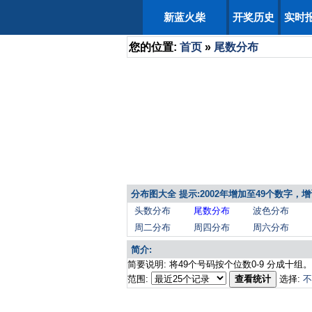
新蓝火柴
开奖历史
实时
您的位置:
首页
»
尾数分布
分布图大全 提示:2002年增加至49个数字
头数分布
尾数分布
波色分布
周二分布
周四分布
周六分布
简介:
简要说明: 将49个号码按个位数0-9 分成十组。
范围:
查看统计
选择:
不