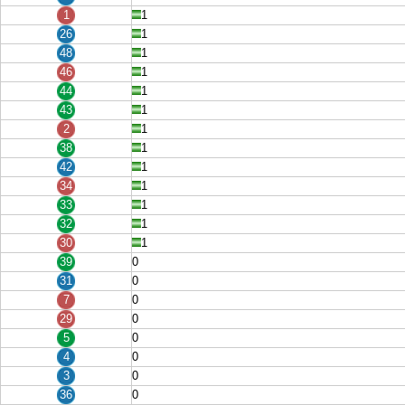
1
1
26
1
48
1
46
1
44
1
43
1
2
1
38
1
42
1
34
1
33
1
32
1
30
1
39
0
31
0
7
0
29
0
5
0
4
0
3
0
36
0