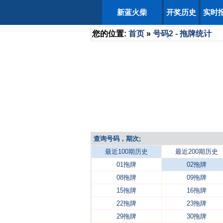
新蓝火柴
开奖历史
实时
您的位置:
首页
»
号码2 - 拖牌统计
查询号码，期次;
最近100期历史
最近200期历史
01拖牌
02拖牌
08拖牌
09拖牌
15拖牌
16拖牌
22拖牌
23拖牌
29拖牌
30拖牌