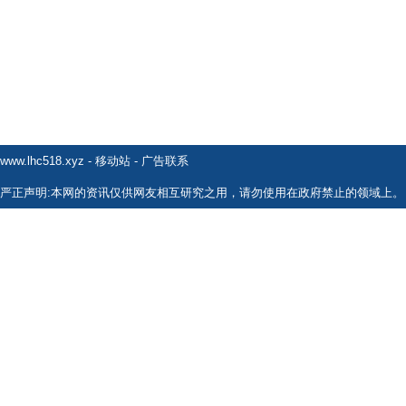
www.lhc518.xyz
-
移动站
-
广告联系
严正声明:本网的资讯仅供网友相互研究之用，请勿使用在政府禁止的领域上。