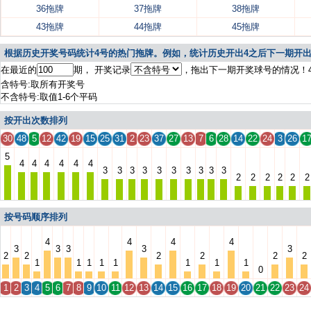
36拖牌
37拖牌
38拖牌
43拖牌
44拖牌
45拖牌
根据历史开奖号码统计4号的热门拖牌。例如，统计历史开出4之后下一期开
在最近的
期， 开奖记录
，拖出下一期开奖球号的情况！
含特号:取所有开奖号
不含特号:取值1-6个平码
按开出次数排列
30
48
5
12
42
19
15
25
31
2
23
37
27
13
7
6
28
14
22
24
3
26
1
5
4
4
4
4
4
4
3
3
3
3
3
3
3
3
3
3
2
2
2
2
2
2
按号码顺序排列
4
4
4
4
3
3
3
3
3
2
2
2
2
2
2
1
1
1
1
1
1
1
1
0
1
2
3
4
5
6
7
8
9
10
11
12
13
14
15
16
17
18
19
20
21
22
23
24