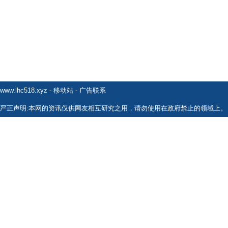
www.lhc518.xyz
-
移动站
-
广告联系
严正声明:本网的资讯仅供网友相互研究之用，请勿使用在政府禁止的领域上。