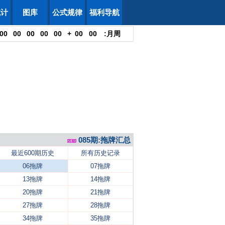
统计
图库
公式规律
福利导航
00
00
00
00
00
+
00
00
:
月
周
085期:拖牌汇总
最近600期历史
所有历史记录
06拖牌
07拖牌
13拖牌
14拖牌
20拖牌
21拖牌
27拖牌
28拖牌
34拖牌
35拖牌