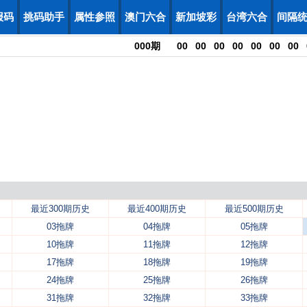
报码
挑码助手
属性参照
澳门六合
新加坡彩
台湾六合
间隔
000
期
00
00
00
00
00
00
00
最近300期历史
最近400期历史
最近500期历史
03拖牌
04拖牌
05拖牌
10拖牌
11拖牌
12拖牌
17拖牌
18拖牌
19拖牌
24拖牌
25拖牌
26拖牌
31拖牌
32拖牌
33拖牌