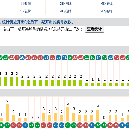
38拖牌
39拖牌
40拖牌
45拖牌
46拖牌
47拖牌
，统计历史开出6之后下一期开出的奖号次数。
，拖出下一期开奖球号的情况！6总共开出过17次；
查看统计
9
28
23
7
26
24
29
34
31
35
37
41
6
30
18
11
16
14
49
20
45
19
3
3
3
3
3
2
2
2
2
2
2
2
2
2
2
2
1
1
1
1
1
1
1
6
5
4
3
3
3
2
2
2
2
2
2
2
2
1
1
1
1
0
0
0
16
17
18
19
20
21
22
23
24
25
26
27
28
29
30
31
32
33
34
35
36
3