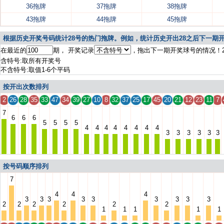
36拖牌
37拖牌
38拖牌
43拖牌
44拖牌
45拖牌
根据历史开奖号码统计28号的热门拖牌。例如，统计历史开出28之后下一期
在最近的
期， 开奖记录
，拖出下一期开奖球号的情况！2
含特号:取所有开奖号
不含特号:取值1-6个平码
按开出次数排列
2
26
28
35
33
47
34
39
27
10
8
32
37
25
17
45
20
21
12
23
11
7
7
6
6
6
5
5
5
5
4
4
4
4
4
4
4
4
3
3
3
3
3
3
按号码顺序排列
7
4
4
4
3
3
3
3
3
3
3
3
3
2
2
2
2
2
2
1
1
1
1
1