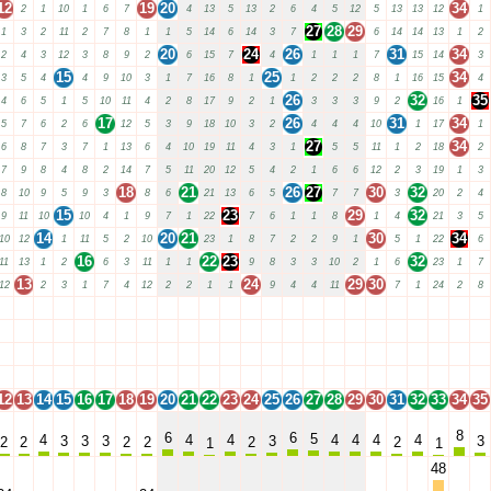
12
19
20
34
2
1
10
1
6
7
4
13
5
13
2
6
4
5
12
5
13
13
12
1
27
28
29
1
3
2
11
2
7
8
1
1
5
14
6
14
3
7
6
14
14
13
1
2
20
24
26
31
34
2
4
3
12
3
8
9
2
6
15
7
4
1
1
1
7
15
14
3
15
25
34
3
5
4
4
9
10
3
1
7
16
8
1
1
2
2
2
8
1
16
15
4
26
32
35
4
6
5
1
5
10
11
4
2
8
17
9
2
1
3
3
3
9
2
16
1
17
26
31
34
5
7
6
2
6
12
5
3
9
18
10
3
2
4
4
4
10
1
17
1
27
34
6
8
7
3
7
1
13
6
4
10
19
11
4
3
1
5
5
11
1
2
18
2
7
9
8
4
8
2
14
7
5
11
20
12
5
4
2
1
6
6
12
2
3
19
1
3
18
21
26
27
30
32
8
10
9
5
9
3
8
6
21
13
6
5
7
7
3
20
2
4
15
23
29
32
9
11
10
10
4
1
9
7
1
22
7
6
1
1
8
1
4
21
3
5
14
20
21
30
34
10
12
1
11
5
2
10
23
1
8
7
2
2
9
1
5
1
22
6
16
22
23
32
11
13
1
2
6
3
11
1
1
9
8
3
3
10
2
1
6
23
1
7
13
24
29
30
12
2
3
1
7
4
12
2
2
1
1
9
4
4
11
7
1
24
2
8
12
13
14
15
16
17
18
19
20
21
22
23
24
25
26
27
28
29
30
31
32
33
34
35
12
13
14
15
16
17
18
19
20
21
22
23
24
25
26
27
28
29
30
31
32
33
34
35
12
13
14
15
16
17
18
19
20
21
22
23
24
25
26
27
28
29
30
31
32
33
34
35
12
13
14
15
16
17
18
19
20
21
22
23
24
25
26
27
28
29
30
31
32
33
34
35
12
13
14
15
16
17
18
19
20
21
22
23
24
25
26
27
28
29
30
31
32
33
34
35
8
6
6
5
4
4
4
4
4
4
4
3
3
3
3
3
2
2
2
2
2
2
1
1
48