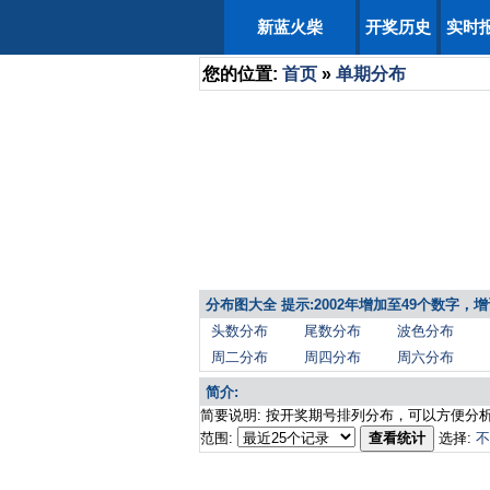
新蓝火柴
开奖历史
实时
您的位置:
首页
»
单期分布
分布图大全 提示:2002年增加至49个数字
头数分布
尾数分布
波色分布
周二分布
周四分布
周六分布
简介:
简要说明: 按开奖期号排列分布，可以方便分
范围:
查看统计
选择:
不