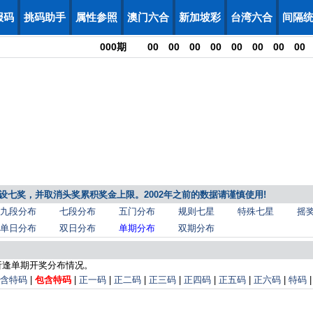
报码
挑码助手
属性参照
澳门六合
新加坡彩
台湾六合
间隔
000
期
00
00
00
00
00
00
00
00
，增设七奖，并取消头奖累积奖金上限。2002年之前的数据请谨慎使用!
九段分布
七段分布
五门分布
规则七星
特殊七星
摇
单日分布
双日分布
单期分布
双期分布
析逢单期开奖分布情况。
含特码
|
包含特码
|
正一码
|
正二码
|
正三码
|
正四码
|
正五码
|
正六码
|
特码
|