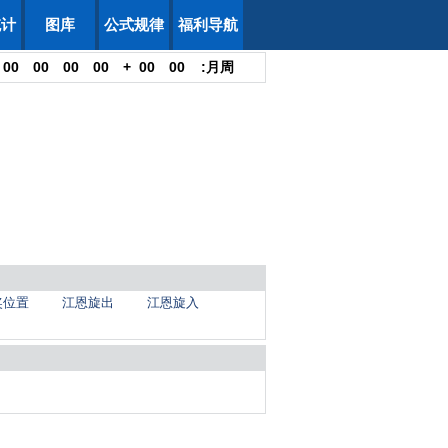
统计
图库
公式规律
福利导航
00
00
00
00
+
00
00
:
月
周
奖位置
江恩旋出
江恩旋入