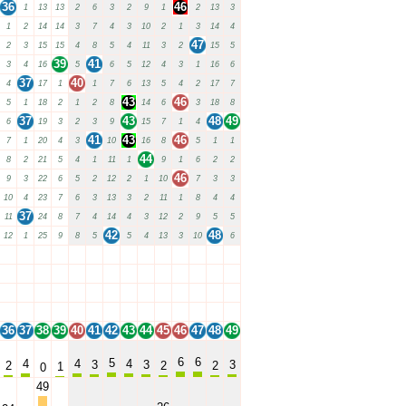
36
46
1
13
13
2
6
3
2
9
1
2
13
3
1
2
14
14
3
7
4
3
10
2
1
3
14
4
47
2
3
15
15
4
8
5
4
11
3
2
15
5
39
41
3
4
16
5
6
5
12
4
3
1
16
6
37
40
4
17
1
1
7
6
13
5
4
2
17
7
43
46
5
1
18
2
1
2
8
14
6
3
18
8
37
43
48
49
6
19
3
2
3
9
15
7
1
4
41
43
46
7
1
20
4
3
10
16
8
5
1
1
44
8
2
21
5
4
1
11
1
9
1
6
2
2
46
9
3
22
6
5
2
12
2
1
10
7
3
3
10
4
23
7
6
3
13
3
2
11
1
8
4
4
37
11
24
8
7
4
14
4
3
12
2
9
5
5
42
48
12
1
25
9
8
5
5
4
13
3
10
6
36
37
38
39
40
41
42
43
44
45
46
47
48
49
36
37
38
39
40
41
42
43
44
45
46
47
48
49
36
37
38
39
40
41
42
43
44
45
46
47
48
49
36
37
38
39
40
41
42
43
44
45
46
47
48
49
36
37
38
39
40
41
42
43
44
45
46
47
48
49
6
6
5
4
4
4
3
3
3
2
2
2
1
0
49