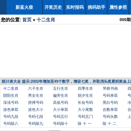
新蓝火柴
开奖历史
实时报码
挑码助手
属性参照
您的位置:
首页
»
十二生肖
000
期
统计表大全 提示:2002年增加至49个数字，增设七奖，并取消头奖累积奖金上
十二生肖
六子生肖
五行生肖
四季生肖
琴棋书画
阴阳生肖
男女生肖
偏旁生肖
朝夕生肖
号码单双
深浅号码
拼搏号码
高低号码
长短号码
黑白号码
波色单双
波色大小
大小单双
大小尾数
合数单双
号码九段
号码七段
号码五行
号码五门
号码头数
号码除八
号码除九
号码除十
除 十 一
除 十 二