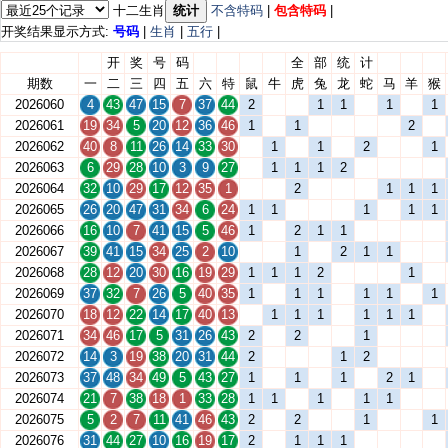
十二生肖
统计
不含特码
|
包含特码
|
开奖结果显示方式:
号码
|
生肖
|
五行
|
开
奖
号
码
全
部
统
计
期数
一
二
三
四
五
六
特
鼠
牛
虎
兔
龙
蛇
马
羊
猴
2026060
4
43
47
15
7
37
44
2
1
1
1
1
2026061
19
34
5
20
12
36
46
1
1
2
2026062
40
8
11
26
14
33
30
1
1
2
1
2026063
6
29
28
10
3
9
27
1
1
1
2
2026064
32
10
29
17
12
35
1
2
1
1
1
2026065
26
20
47
31
34
6
24
1
1
1
1
1
2026066
16
10
7
41
15
5
46
1
2
1
1
2026067
39
41
15
34
25
2
10
1
2
1
1
2026068
28
12
20
30
16
19
29
1
1
1
2
1
2026069
37
32
7
26
5
40
35
1
1
1
1
1
1
2026070
18
12
22
14
17
40
13
1
1
1
1
1
1
2026071
34
46
17
5
31
26
43
2
2
1
2026072
14
3
19
38
20
31
44
2
1
2
2026073
37
48
34
49
5
43
27
1
1
1
2
1
2026074
21
7
38
18
1
33
28
1
1
1
1
1
2026075
5
2
7
11
41
46
43
2
2
1
1
2026076
31
44
27
10
16
19
17
2
1
1
1