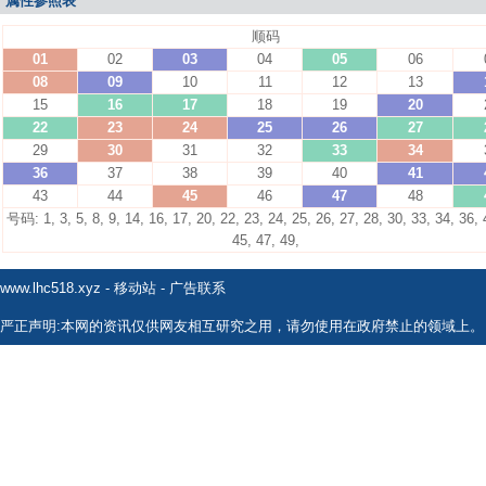
属性参照表
顺码
01
02
03
04
05
06
08
09
10
11
12
13
15
16
17
18
19
20
22
23
24
25
26
27
29
30
31
32
33
34
36
37
38
39
40
41
43
44
45
46
47
48
号码: 1, 3, 5, 8, 9, 14, 16, 17, 20, 22, 23, 24, 25, 26, 27, 28, 30, 33, 34, 36, 
45, 47, 49,
www.lhc518.xyz
-
移动站
-
广告联系
严正声明:本网的资讯仅供网友相互研究之用，请勿使用在政府禁止的领域上。