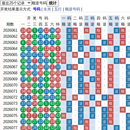
顺逆号码
统计
开奖结果显示方式:
号码
|
生肖
|
五行
|
顺逆号码
|
开
奖
号
码
一
码
二
码
三
码
四
码
五
码
六
期数
一
二
三
四
五
六
特
顺
逆
顺
逆
顺
逆
顺
逆
顺
逆
顺
2026061
19
34
5
20
12
36
46
逆
顺
顺
顺
逆
顺
1
1
1
1
1
1
2026062
40
8
11
26
14
33
30
逆
顺
逆
顺
顺
顺
2
2
1
2
1
2
2026063
6
29
28
10
3
9
27
逆
逆
顺
逆
顺
顺
3
1
1
1
2
3
2026064
32
10
29
17
12
35
1
逆
逆
逆
顺
逆
4
2
1
1
1
1
2026065
26
20
47
31
34
6
24
顺
顺
顺
逆
顺
1
1
1
1
1
2
2026066
16
10
7
41
15
5
46
顺
逆
逆
顺
逆
顺
2
1
1
1
1
1
2026067
39
41
15
34
25
2
10
逆
顺
逆
顺
顺
1
1
2
2
1
1
2026068
28
12
20
30
16
19
29
顺
逆
顺
顺
顺
1
1
1
3
2
2
2026069
37
32
7
26
5
40
35
逆
逆
逆
顺
顺
1
2
1
4
3
3
2026070
18
12
22
14
17
40
13
逆
逆
顺
顺
顺
2
3
1
5
4
4
2026071
34
46
17
5
31
26
43
顺
逆
顺
顺
逆
顺
1
4
2
6
1
1
2026072
14
3
19
38
20
31
44
顺
顺
逆
逆
顺
2
1
1
1
1
1
2026073
37
48
34
49
5
43
27
逆
逆
顺
顺
顺
1
1
1
1
2
2
2026074
21
7
38
18
1
33
28
逆
逆
逆
逆
顺
顺
2
2
1
1
3
1
2026075
5
2
7
11
41
46
43
顺
逆
逆
逆
顺
1
3
2
2
4
1
2026076
31
44
27
10
16
19
17
逆
逆
顺
逆
顺
1
4
1
3
5
2
2026077
18
30
26
21
44
32
27
逆
顺
顺
逆
逆
2
1
2
4
1
3