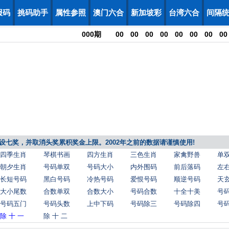
报码
挑码助手
属性参照
澳门六合
新加坡彩
台湾六合
间隔
000
期
00
00
00
00
00
00
00
00
，增设七奖，并取消头奖累积奖金上限。2002年之前的数据请谨慎使用!
四季生肖
琴棋书画
四方生肖
三色生肖
家禽野兽
单
朝夕生肖
号码单双
号码大小
内外围码
前后落码
左
长短号码
黑白号码
冷热号码
爱恨号码
顺逆号码
天
大小尾数
合数单双
合数大小
号码合数
十全十美
号
号码五门
号码头数
上中下码
号码除三
号码除四
号
除 十 一
除 十 二