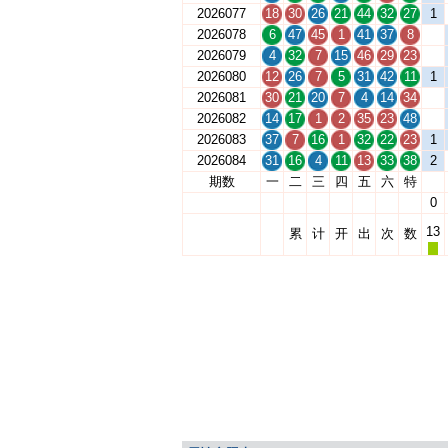
2026077
18
30
26
21
44
32
27
1
2026078
6
47
45
1
41
37
8
2026079
4
32
7
15
46
29
23
2026080
12
26
7
5
31
42
11
1
2026081
30
21
20
7
4
14
34
2026082
14
17
1
2
35
23
48
2026083
37
7
16
1
32
22
23
1
2026084
31
16
4
11
13
33
38
2
期数
一
二
三
四
五
六
特
0
13
累
计
开
出
次
数