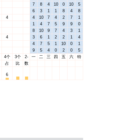
7
8
4
10
0
10
5
6
3
1
1
8
4
8
4
4
10
7
4
2
7
1
1
4
7
5
9
9
0
8
10
9
7
4
3
1
4
3
6
1
2
2
1
4
4
7
5
1
10
0
1
9
5
4
0
2
0
5
4个
3个
2-
一
二
三
四
五
六
特
占
比
数
6