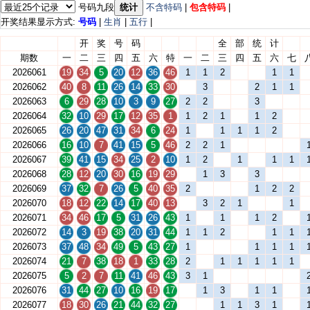
号码九段
统计
不含特码
|
包含特码
|
开奖结果显示方式:
号码
|
生肖
|
五行
|
开
奖
号
码
全
部
统
计
期数
一
二
三
四
五
六
特
一
二
三
四
五
六
七
2026061
19
34
5
20
12
36
46
1
1
2
1
1
2026062
40
8
11
26
14
33
30
3
2
1
1
2026063
6
29
28
10
3
9
27
2
2
3
2026064
32
10
29
17
12
35
1
1
2
1
1
2
2026065
26
20
47
31
34
6
24
1
1
1
1
2
2026066
16
10
7
41
15
5
46
2
2
1
2026067
39
41
15
34
25
2
10
1
2
1
1
1
2026068
28
12
20
30
16
19
29
1
3
3
2026069
37
32
7
26
5
40
35
2
1
2
2
2026070
18
12
22
14
17
40
13
3
2
1
1
2026071
34
46
17
5
31
26
43
1
1
1
2
2026072
14
3
19
38
20
31
44
1
1
2
1
1
2026073
37
48
34
49
5
43
27
1
1
1
1
2026074
21
7
38
18
1
33
28
2
1
1
1
1
1
2026075
5
2
7
11
41
46
43
3
1
2026076
31
44
27
10
16
19
17
1
3
1
1
2026077
18
30
26
21
44
32
27
1
1
3
1