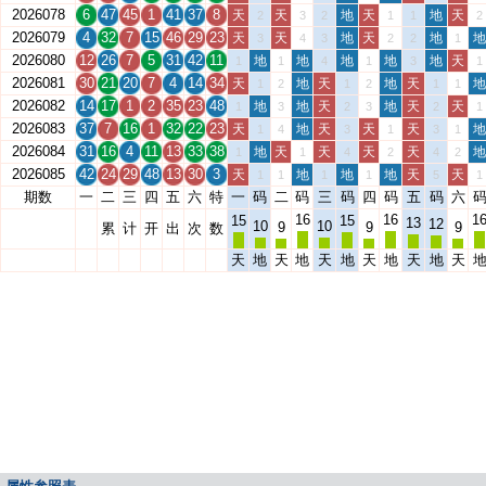
2026078
6
47
45
1
41
37
8
天
天
地
天
地
天
2
3
2
1
1
2
2026079
4
32
7
15
46
29
23
天
天
地
天
地
地
3
4
3
2
2
1
2026080
12
26
7
5
31
42
11
地
地
地
地
地
天
1
1
4
1
3
1
2026081
30
21
20
7
4
14
34
天
地
天
地
天
地
1
2
1
2
1
1
2026082
14
17
1
2
35
23
48
地
地
天
地
天
天
1
3
2
3
2
1
2026083
37
7
16
1
32
22
23
天
地
天
天
天
地
1
4
3
1
3
1
2026084
31
16
4
11
13
33
38
地
天
天
天
天
地
1
1
4
2
4
2
2026085
42
24
29
48
13
30
3
天
地
地
地
天
天
1
1
1
1
5
1
期数
一
二
三
四
五
六
特
一
码
二
码
三
码
四
码
五
码
六
16
16
1
15
15
13
12
10
10
9
9
9
累
计
开
出
次
数
天
地
天
地
天
地
天
地
天
地
天