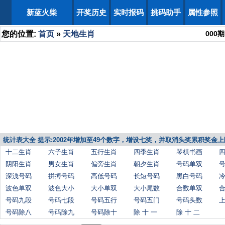
新蓝火柴
开奖历史
实时报码
挑码助手
属性参照
您的位置:
首页
»
天地生肖
000
期
统计表大全 提示:2002年增加至49个数字，增设七奖，并取消头奖累积奖金上
十二生肖
六子生肖
五行生肖
四季生肖
琴棋书画
阴阳生肖
男女生肖
偏旁生肖
朝夕生肖
号码单双
深浅号码
拼搏号码
高低号码
长短号码
黑白号码
波色单双
波色大小
大小单双
大小尾数
合数单双
号码九段
号码七段
号码五行
号码五门
号码头数
号码除八
号码除九
号码除十
除 十 一
除 十 二