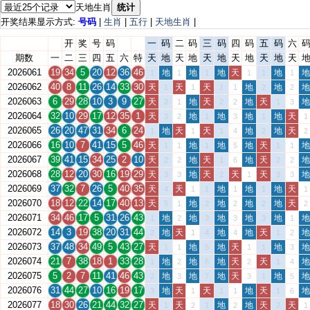
天地生肖
统计
开奖结果显示方式:
号码
|
生肖
|
五行
|
天地生肖
|
开
奖
号
码
一
码
二
码
三
码
四
码
五
码
六
期数
一
二
三
四
五
六
特
天
地
天
地
天
地
天
地
天
地
天
2026061
19
34
5
20
12
36
46
地
地
地
天
地
地
1
1
1
1
1
1
2026062
40
8
11
26
14
33
30
天
天
天
地
地
地
1
1
1
1
2
2
2026063
6
29
28
10
3
9
27
天
地
天
地
天
地
2
1
2
2
1
3
2026064
32
10
29
17
12
35
1
天
地
地
地
地
天
3
2
1
3
1
1
2026065
26
20
47
31
34
6
24
地
天
天
地
地
天
1
1
1
4
2
2
2026066
16
10
7
41
15
5
46
天
地
地
地
天
地
1
1
1
5
1
1
2026067
39
41
15
34
25
2
10
天
地
天
地
天
地
2
2
1
6
2
2
2026068
28
12
20
30
16
19
29
天
地
天
天
天
地
3
3
2
1
3
3
2026069
37
32
7
26
5
40
35
天
天
地
地
地
天
4
1
1
1
1
1
2026070
18
12
22
14
17
40
13
天
地
地
地
地
天
5
1
2
2
2
2
2026071
34
46
17
5
31
26
43
地
地
地
地
地
地
1
2
3
3
3
1
2026072
14
3
19
38
20
31
44
地
天
地
地
天
地
2
1
4
4
1
2
2026073
37
48
34
49
5
43
27
天
地
地
天
地
地
1
1
5
1
1
3
2026074
21
7
38
18
1
33
28
地
地
地
天
天
地
1
2
6
2
1
4
2026075
5
2
7
11
41
46
43
地
地
地
天
地
地
2
3
7
3
1
5
2026076
31
44
27
10
16
19
17
地
天
天
地
天
地
3
1
1
1
1
6
2026077
18
30
26
21
44
32
27
天
天
地
地
天
天
1
2
1
2
2
1