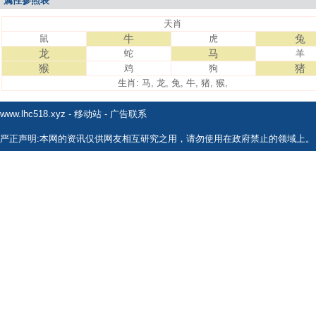
属性参照表
天肖
牛
兔
鼠
虎
龙
马
蛇
羊
猴
猪
鸡
狗
生肖: 马, 龙, 兔, 牛, 猪, 猴,
www.lhc518.xyz
-
移动站
-
广告联系
严正声明:本网的资讯仅供网友相互研究之用，请勿使用在政府禁止的领域上。