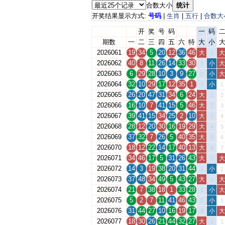
合数大小
统计
开奖结果显示方式:
号码
|
生肖
|
五行
|
合数大
开
奖
号
码
一
码
期数
一
二
三
四
五
六
特
大
小
2026061
19
34
5
20
12
36
46
大
大
1
2026062
40
8
11
26
14
33
30
小
大
1
2026063
6
29
28
10
3
9
27
小
大
2
2026064
32
10
29
17
12
35
1
小
3
1
2026065
26
20
47
31
34
6
24
大
1
2
2026066
16
10
7
41
15
5
46
大
2
3
2026067
39
41
15
34
25
2
10
大
3
4
2026068
28
12
20
30
16
19
29
大
4
5
2026069
37
32
7
26
5
40
35
大
5
6
2026070
18
12
22
14
17
40
13
大
6
7
2026071
34
46
17
5
31
26
43
大
大
7
2026072
14
3
19
38
20
31
44
小
1
1
2026073
37
48
34
49
5
43
27
大
大
1
2026074
21
7
38
18
1
33
28
小
大
1
2026075
5
2
7
11
41
46
43
小
2
1
2026076
31
44
27
10
16
19
17
小
大
3
2026077
18
30
26
21
44
32
27
大
1
1