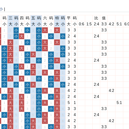
小
|
二
码
三
码
四
码
五
码
六
码
特
码
平
码
比
值
大
小
大
小
大
小
大
小
大
小
大
小
大
小
0:6
1:5
2:4
3:3
4:2
5:1
6:
3
3
3:3
小
小
小
大
大
1
1
1
1
1
1
2
4
2:4
小
大
小
小
小
2
2
1
2
1
1
3
3
3:3
大
小
小
大
大
3
1
1
3
1
1
3
3
3:3
小
大
大
小
大
小
2
1
4
2
1
3
3
3:3
小
大
小
大
小
小
3
1
1
1
2
2
4
2:4
小
大
小
小
小
大
4
2
1
2
1
3
3
3:3
小
小
大
大
小
小
1
1
1
3
1
3
3
3:3
小
小
小
大
大
大
2
1
2
1
1
3
3
3:3
小
大
大
小
小
大
1
1
1
1
2
2
4
2:4
小
小
小
大
小
小
1
1
1
2
1
4
2
4:2
大
小
小
大
大
1
1
2
1
1
1
2
4
2:4
小
大
大
小
小
大
2
1
2
1
2
5
1
5:1
大
大
小
大
大
1
3
2
3
1
3
3
3
3:3
大
大
小
小
大
2
4
3
4
1
4
2
4
2:4
小
大
小
小
大
大
5
1
5
1
5
4
2
4:2
大
小
大
大
大
1
6
2
1
2
6
3
3
3:3
小
大
小
大
小
大
7
3
2
1
7