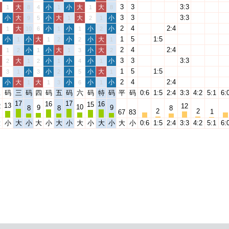
3
3
3:3
大
小
小
大
大
1
8
4
1
1
8
3
3
3:3
小
大
小
大
大
小
9
5
1
2
1
2
4
2:4
大
小
小
小
小
1
10
6
1
1
2
1
5
1:5
小
小
大
小
小
大
1
1
2
2
1
2
4
2:4
小
小
大
小
大
1
2
1
1
3
2
3
3
3:3
大
小
小
小
小
2
1
2
1
4
1
1
5
1:5
小
小
小
小
大
3
1
3
2
5
1
2
4
2:4
小
大
大
小
小
小
1
1
3
6
1
二
码
三
码
四
码
五
码
六
码
特
码
平
码
0:6
1:5
2:4
3:3
4:2
5:1
6:
17
17
16
16
15
13
2
12
10
9
9
8
8
8
2
2
1
67
83
大
小
大
小
大
小
大
小
大
小
大
小
大
小
0:6
1:5
2:4
3:3
4:2
5:1
6: