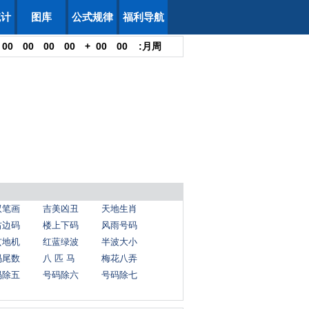
统计
图库
公式规律
福利导航
00
00
00
00
+
00
00
:
月
周
双笔画
吉美凶丑
天地生肖
右边码
楼上下码
风雨号码
玄地机
红蓝绿波
半波大小
码尾数
八 匹 马
梅花八弄
码除五
号码除六
号码除七